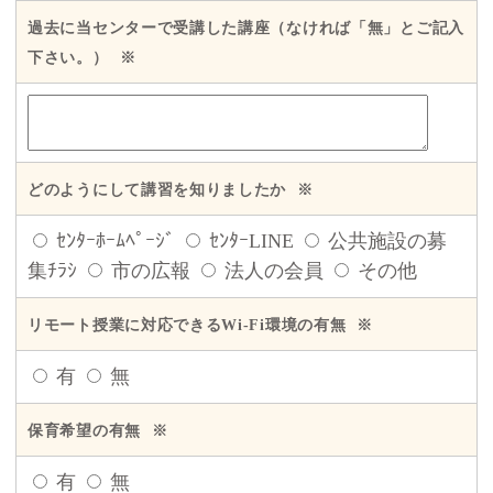
過去に当センターで受講した講座（なければ「無」とご記入
下さい。）
※
どのようにして講習を知りましたか
※
ｾﾝﾀｰﾎｰﾑﾍﾟｰｼﾞ
ｾﾝﾀｰLINE
公共施設の募
集ﾁﾗｼ
市の広報
法人の会員
その他
リモート授業に対応できるWi-Fi環境の有無
※
有
無
保育希望の有無
※
有
無