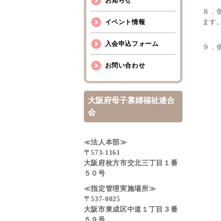
お知らせ
８．
イベント情報
ます
入会申込フォーム
９．
お問い合わせ
大阪府母子寡婦福祉連合
会
≪法人本部≫
〒573-1161
大阪府枚方市交北三丁目１番
５０号
≪指定管理実施場所≫
〒537-0025
大阪市東成区中道１丁目３番
５９号