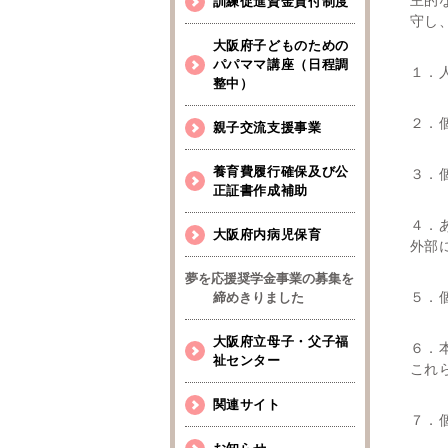
主的
訓練促進資金貸付制度
守し
大阪府子どものための
パパママ講座（日程調
１．
整中）
２．
親子交流支援事業
養育費履行確保及び公
３．
正証書作成補助
４．
大阪府内病児保育
外部
夢を応援奨学金事業の募集を
締めきりました
５．
大阪府立母子・父子福
６．
祉センター
これ
関連サイト
７．